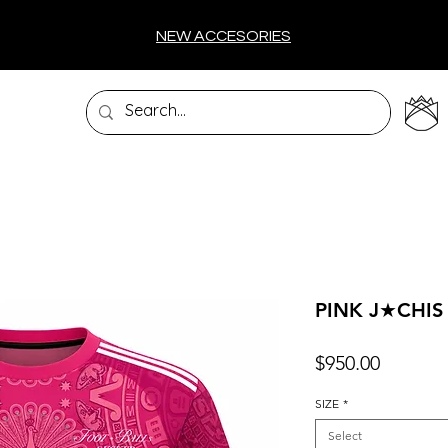
NEW ACCESORIES
PINK J★CHIS
Price
$950.00
SIZE
*
Select