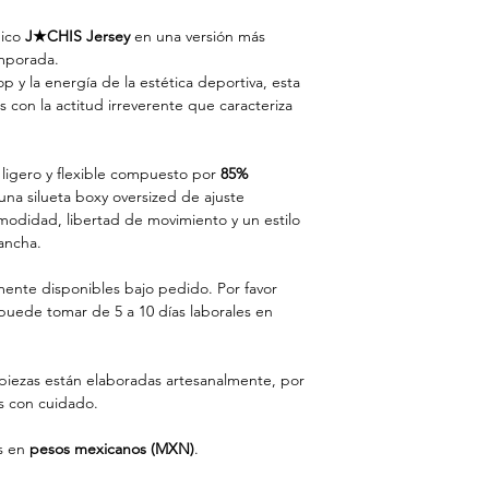
nico
J★CHIS Jersey
en una versión más
emporada.
op y la energía de la estética deportiva, esta
 con la actitud irreverente que caracteriza
 ligero y flexible compuesto por
85%
una silueta boxy oversized de ajuste
modidad, libertad de movimiento y un estilo
cancha.
mente disponibles bajo pedido. Por favor
puede tomar de 5 a 10 días laborales en
piezas están elaboradas artesanalmente, por
 con cuidado.
s en
pesos mexicanos (MXN)
.